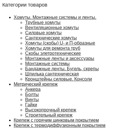
Категории товаров
Хомуты. Монтажные системы и ленты.
Трубные хомуты
Вентиляционные хомуты
Силовые хомуты
Сантехнические хомуты
Хомуты (скобы) U- и П-образные
Хомуты для ремонта труб
Скобы элетротехнические
Монтажные ленты и аксессуары
Монтажные системы
Бандажные ленты. Бугель, скрепы
Шпилька сантехническая
Кронштейны силовые. Консоли
Метрический крепеж
Анкера
Болты
Винты
Гайки
Высокопрочный крепеж
Строительный крепеж
Крепеж с горячим цинковым покрытием
Крепеж с термодиффузионным покрытием