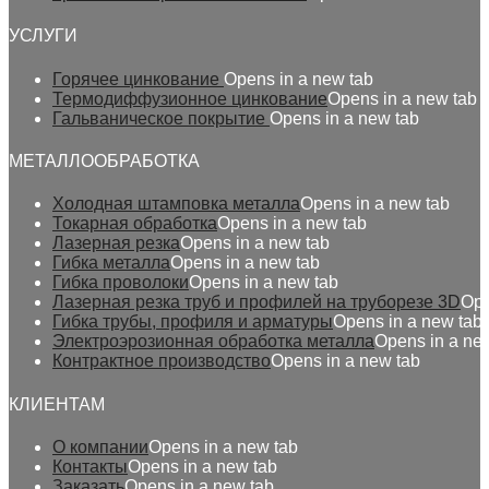
УСЛУГИ
Горячее цинкование
Opens in a new tab
Термодиффузионное цинкование
Opens in a new tab
Гальваническое покрытие
Opens in a new tab
МЕТАЛЛООБРАБОТКА
Холодная штамповка металла
Opens in a new tab
Токарная обработка
Opens in a new tab
Лазерная резка
Opens in a new tab
Гибка металла
Opens in a new tab
Гибка проволоки
Opens in a new tab
Лазерная резка труб и профилей на труборезе 3D
Ope
Гибка трубы, профиля и арматуры
Opens in a new tab
Электроэрозионная обработка металла
Opens in a ne
Контрактное производство
Opens in a new tab
КЛИЕНТАМ
О компании
Opens in a new tab
Контакты
Opens in a new tab
Заказать
Opens in a new tab