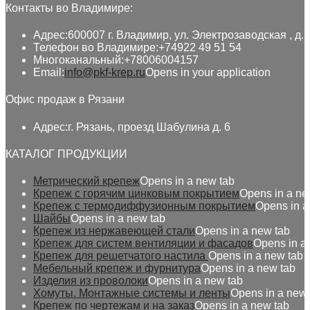
Контакты во Владимире:
Адрес:
600007 г. Владимир, ул. Электрозаводская , д. 
Телефон во Владимире:
+74922 49 51 54
Многоканальный:
+78006004157
Email:
info@pkf-krep.ru
Opens in your application
Офис продаж в Рязани
Адрес:
г. Рязань, проезд Шабулина д. 6
КАТАЛОГ ПРОДУКЦИИ
Метрический крепеж
Opens in a new tab
Крепеж с горячим цинковым покрытием
Opens in a ne
Крепеж с термодиффузионным покрытием
Opens in a
Шайбы
Opens in a new tab
Крепеж из нержавеющей стали
Opens in a new tab
Крепеж для систем вентиляции и фасадов
Opens in a
Крепеж для решетчатого настила
Opens in a new tab
Мебельный крепеж и фурнитура
Opens in a new tab
Изделия из проволоки
Opens in a new tab
Хомуты. Монтажные системы и ленты
Opens in a new 
Крепеж по чертежам и на заказ
Opens in a new tab