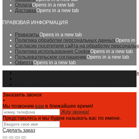
Оплата
Opens in a new tab
Доставка
Opens in a new tab
ПРАВОВАЯ ИНФОРМАЦИЯ
Реквизиты
Opens in a new tab
Политика обработки персональных данных
Opens in 
Согласие посетителя сайта на обработку персональ
Политика использования Cookie
Opens in a new tab
Пользовательское соглашение
Opens in a new tab
Оферта
Opens in a new tab
На сайте применяются рекомендательные технологи
Сайт использует Яндекс Метрику
Некоторые изображения взяты с FREEPIK
Заказать звонок
+
Мы позвоним
вам
в ближайшее время!
Жду звонка!
Представьтесь и мы будем называть вас по имени.
Сделать заказ