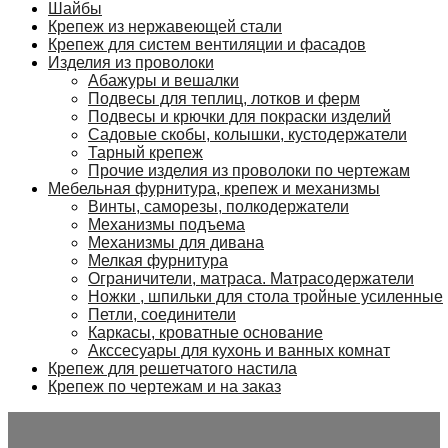
Шайбы
Крепеж из нержавеющей стали
Крепеж для систем вентиляции и фасадов
Изделия из проволоки
Абажуры и вешалки
Подвесы для теплиц, лотков и ферм
Подвесы и крючки для покраски изделий
Садовые скобы, колышки, кустодержатели
Тарный крепеж
Прочие изделия из проволоки по чертежам
Мебельная фурнитура, крепеж и механизмы
Винты, саморезы, полкодержатели
Механизмы подъема
Механизмы для дивана
Мелкая фурнитура
Ограничители, матраса. Матрасодержатели
Ножки , шпильки для стола тройные усиленные
Петли, соединители
Каркасы, кроватные основание
Акссесуары для кухонь и ванных комнат
Крепеж для решетчатого настила
Крепеж по чертежам и на заказ