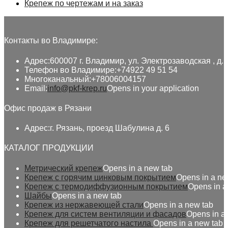
Крепеж по чертежам и на заказ
Контакты во Владимире:
Адрес:
600007 г. Владимир, ул. Электрозаводская , д. 
Телефон во Владимире:
+74922 49 51 54
Многоканальный:
+78006004157
Email:
info@pkf-krep.ru
Opens in your application
Офис продаж в Рязани
Адрес:
г. Рязань, проезд Шабулина д. 6
КАТАЛОГ ПРОДУКЦИИ
Метрический крепеж
Opens in a new tab
Крепеж с горячим цинковым покрытием
Opens in a ne
Крепеж с термодиффузионным покрытием
Opens in a
Шайбы
Opens in a new tab
Крепеж из нержавеющей стали
Opens in a new tab
Крепеж для систем вентиляции и фасадов
Opens in a
Крепеж для решетчатого настила
Opens in a new tab