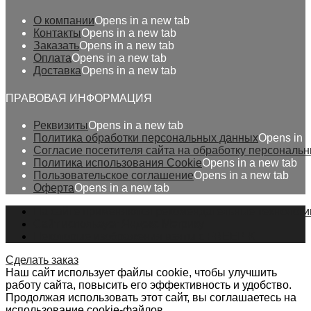
О компании
Opens in a new tab
Контакты
Opens in a new tab
Заказать
Opens in a new tab
Оплата
Opens in a new tab
Доставка
Opens in a new tab
ПРАВОВАЯ ИНФОРМАЦИЯ
Реквизиты
Opens in a new tab
Политика обработки персональных данных
Opens in 
Согласие посетителя сайта на обработку персональ
Политика использования Cookie
Opens in a new tab
Пользовательское соглашение
Opens in a new tab
Оферта
Opens in a new tab
На сайте применяются рекомендательные технологи
Сайт использует Яндекс Метрику
Некоторые изображения взяты с FREEPIK
Сделать заказ
Наш сайт использует файлы cookie, чтобы улучшить
работу сайта, повысить его эффективность и удобство.
Продолжая использовать этот сайт, вы соглашаетесь на
использование cookie-файлов.