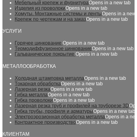
Мебельный крепеж и фурнитура
Opens in a new tab
Изделия из проволоки
Opens in a new tab
Хомуты. Монтажные системы и ленты
Opens in a new 
Крепеж по чертежам и на заказ
Opens in a new tab
УСЛУГИ
Горячее цинкование
Opens in a new tab
Термодиффузионное цинкование
Opens in a new tab
Гальваническое покрытие
Opens in a new tab
МЕТАЛЛООБРАБОТКА
Холодная штамповка металла
Opens in a new tab
Токарная обработка
Opens in a new tab
Лазерная резка
Opens in a new tab
Гибка металла
Opens in a new tab
Гибка проволоки
Opens in a new tab
Лазерная резка труб и профилей на труборезе 3D
Ope
Гибка трубы, профиля и арматуры
Opens in a new tab
Электроэрозионная обработка металла
Opens in a ne
Контрактное производство
Opens in a new tab
КЛИЕНТАМ