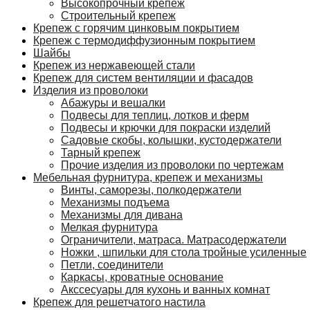
Высокопрочный крепеж
Строительный крепеж
Крепеж с горячим цинковым покрытием
Крепеж с термодиффузионным покрытием
Шайбы
Крепеж из нержавеющей стали
Крепеж для систем вентиляции и фасадов
Изделия из проволоки
Абажуры и вешалки
Подвесы для теплиц, лотков и ферм
Подвесы и крючки для покраски изделий
Садовые скобы, колышки, кустодержатели
Тарный крепеж
Прочие изделия из проволоки по чертежам
Мебельная фурнитура, крепеж и механизмы
Винты, саморезы, полкодержатели
Механизмы подъема
Механизмы для дивана
Мелкая фурнитура
Ограничители, матраса. Матрасодержатели
Ножки , шпильки для стола тройные усиленные
Петли, соединители
Каркасы, кроватные основание
Акссесуары для кухонь и ванных комнат
Крепеж для решетчатого настила