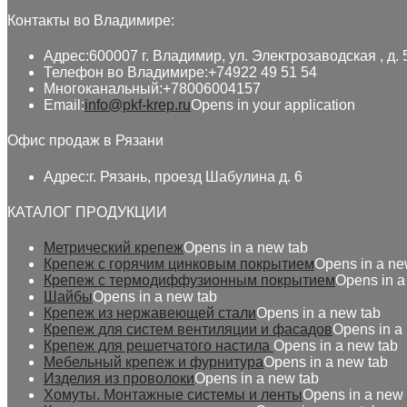
Контакты во Владимире:
Адрес:
600007 г. Владимир, ул. Электрозаводская , д. 
Телефон во Владимире:
+74922 49 51 54
Многоканальный:
+78006004157
Email:
info@pkf-krep.ru
Opens in your application
Офис продаж в Рязани
Адрес:
г. Рязань, проезд Шабулина д. 6
КАТАЛОГ ПРОДУКЦИИ
Метрический крепеж
Opens in a new tab
Крепеж с горячим цинковым покрытием
Opens in a ne
Крепеж с термодиффузионным покрытием
Opens in a
Шайбы
Opens in a new tab
Крепеж из нержавеющей стали
Opens in a new tab
Крепеж для систем вентиляции и фасадов
Opens in a
Крепеж для решетчатого настила
Opens in a new tab
Мебельный крепеж и фурнитура
Opens in a new tab
Изделия из проволоки
Opens in a new tab
Хомуты. Монтажные системы и ленты
Opens in a new 