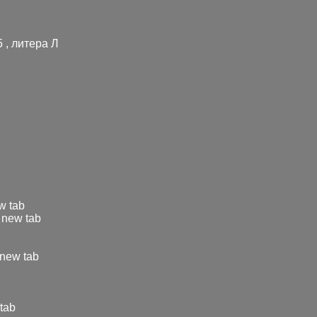
5 , литера Л
w tab
 new tab
 new tab
tab