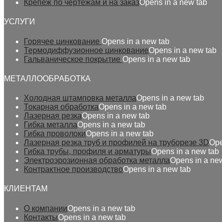
Крепеж по чертежам и на заказ
Opens in a new tab
УСЛУГИ
Горячее цинкование
Opens in a new tab
Термодиффузионное цинкование
Opens in a new tab
Гальваническое покрытие
Opens in a new tab
МЕТАЛЛООБРАБОТКА
Холодная штамповка металла
Opens in a new tab
Токарная обработка
Opens in a new tab
Лазерная резка
Opens in a new tab
Гибка металла
Opens in a new tab
Гибка проволоки
Opens in a new tab
Лазерная резка труб и профилей на труборезе 3D
Ope
Гибка трубы, профиля и арматуры
Opens in a new tab
Электроэрозионная обработка металла
Opens in a ne
Контрактное производство
Opens in a new tab
КЛИЕНТАМ
О компании
Opens in a new tab
Контакты
Opens in a new tab