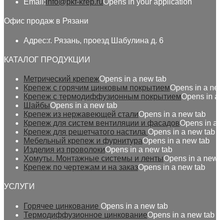
Email:
info@pkf-krep.ru
Opens in your application
Офис продаж в Рязани
Адрес:
г. Рязань, проезд Шабулина д. 6
КАТАЛОГ ПРОДУКЦИИ
Метрический крепеж
Opens in a new tab
Крепеж с горячим цинковым покрытием
Opens in a ne
Крепеж с термодиффузионным покрытием
Opens in a
Шайбы
Opens in a new tab
Крепеж из нержавеющей стали
Opens in a new tab
Крепеж для систем вентиляции и фасадов
Opens in a
Крепеж для решетчатого настила
Opens in a new tab
Мебельный крепеж и фурнитура
Opens in a new tab
Изделия из проволоки
Opens in a new tab
Хомуты. Монтажные системы и ленты
Opens in a new 
Крепеж по чертежам и на заказ
Opens in a new tab
УСЛУГИ
Горячее цинкование
Opens in a new tab
Термодиффузионное цинкование
Opens in a new tab