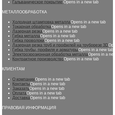
Гальваническое покрытие
Opens in a new tab
МЕТАЛЛООБРАБОТКА
Холодная штамповка металла
Opens in a new tab
Токарная обработка
Opens in a new tab
Лазерная резка
Opens in a new tab
Гибка металла
Opens in a new tab
Гибка проволоки
Opens in a new tab
Лазерная резка труб и профилей на труборезе 3D
Ope
Гибка трубы, профиля и арматуры
Opens in a new tab
Электроэрозионная обработка металла
Opens in a ne
Контрактное производство
Opens in a new tab
КЛИЕНТАМ
О компании
Opens in a new tab
Контакты
Opens in a new tab
Заказать
Opens in a new tab
Оплата
Opens in a new tab
Доставка
Opens in a new tab
ПРАВОВАЯ ИНФОРМАЦИЯ