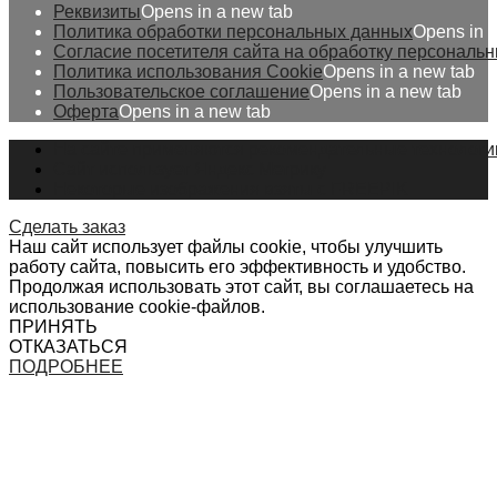
Реквизиты
Opens in a new tab
Политика обработки персональных данных
Opens in 
Согласие посетителя сайта на обработку персональ
Политика использования Cookie
Opens in a new tab
Пользовательское соглашение
Opens in a new tab
Оферта
Opens in a new tab
На сайте применяются рекомендательные технологи
Сайт использует Яндекс Метрику
Некоторые изображения взяты с FREEPIK
Сделать заказ
Наш сайт использует файлы cookie, чтобы улучшить
работу сайта, повысить его эффективность и удобство.
Продолжая использовать этот сайт, вы соглашаетесь на
использование cookie-файлов.
ПРИНЯТЬ
ОТКАЗАТЬСЯ
ПОДРОБНЕЕ