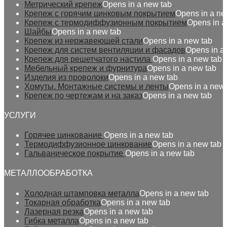
Метрический крепеж
Opens in a new tab
Крепеж с горячим цинковым покрытием
Opens in a ne
Крепеж с термодиффузионным покрытием
Opens in a
Шайбы
Opens in a new tab
Крепеж из нержавеющей стали
Opens in a new tab
Крепеж для систем вентиляции и фасадов
Opens in a
Крепеж для решетчатого настила
Opens in a new tab
Мебельный крепеж и фурнитура
Opens in a new tab
Изделия из проволоки
Opens in a new tab
Хомуты. Монтажные системы и ленты
Opens in a new 
Крепеж по чертежам и на заказ
Opens in a new tab
УСЛУГИ
Горячее цинкование
Opens in a new tab
Термодиффузионное цинкование
Opens in a new tab
Гальваническое покрытие
Opens in a new tab
МЕТАЛЛООБРАБОТКА
Холодная штамповка металла
Opens in a new tab
Токарная обработка
Opens in a new tab
Лазерная резка
Opens in a new tab
Гибка металла
Opens in a new tab