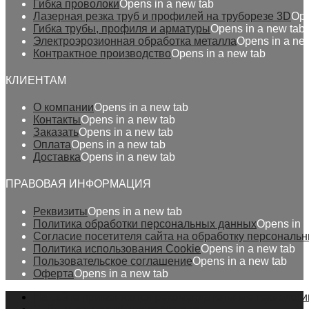
Гибка проволоки
Opens in a new tab
Лазерная резка труб и профилей на труборезе 3D
Ope
Гибка трубы, профиля и арматуры
Opens in a new tab
Электроэрозионная обработка металла
Opens in a ne
Контрактное производство
Opens in a new tab
КЛИЕНТАМ
О компании
Opens in a new tab
Контакты
Opens in a new tab
Заказать
Opens in a new tab
Оплата
Opens in a new tab
Доставка
Opens in a new tab
ПРАВОВАЯ ИНФОРМАЦИЯ
Реквизиты
Opens in a new tab
Политика обработки персональных данных
Opens in 
Согласие посетителя сайта на обработку персональ
Политика использования Cookie
Opens in a new tab
Пользовательское соглашение
Opens in a new tab
Оферта
Opens in a new tab
На сайте применяются рекомендательные технологи