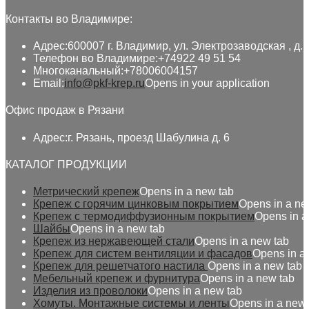
Контакты во Владимире:
Адрес:
600007 г. Владимир, ул. Электрозаводская , д. 
Телефон во Владимире:
+74922 49 51 54
Многоканальный:
+78006004157
Email:
info@pkf-krep.ru
Opens in your application
Офис продаж в Рязани
Адрес:
г. Рязань, проезд Шабулина д. 6
КАТАЛОГ ПРОДУКЦИИ
Метрический крепеж
Opens in a new tab
Крепеж с горячим цинковым покрытием
Opens in a ne
Крепеж с термодиффузионным покрытием
Opens in a
Шайбы
Opens in a new tab
Крепеж из нержавеющей стали
Opens in a new tab
Крепеж для систем вентиляции и фасадов
Opens in a
Крепеж для решетчатого настила
Opens in a new tab
Мебельный крепеж и фурнитура
Opens in a new tab
Изделия из проволоки
Opens in a new tab
Хомуты. Монтажные системы и ленты
Opens in a new 