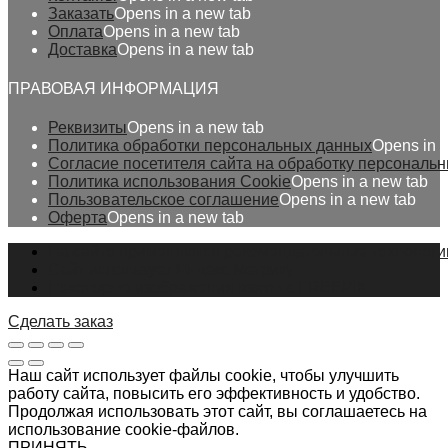
Заказать
Opens in a new tab
Оплата
Opens in a new tab
Доставка
Opens in a new tab
ПРАВОВАЯ ИНФОРМАЦИЯ
Реквизиты
Opens in a new tab
Политика обработки персональных данных
Opens in 
Согласие посетителя сайта на обработку персональ
Политика использования Cookie
Opens in a new tab
Пользовательское соглашение
Opens in a new tab
Оферта
Opens in a new tab
На сайте применяются рекомендательные технологи
Сайт использует Яндекс Метрику
Некоторые изображения взяты с FREEPIK
Сделать заказ
Наш сайт использует файлы cookie, чтобы улучшить
работу сайта, повысить его эффективность и удобство.
Продолжая использовать этот сайт, вы соглашаетесь на
использование cookie-файлов.
ПРИНЯТЬ