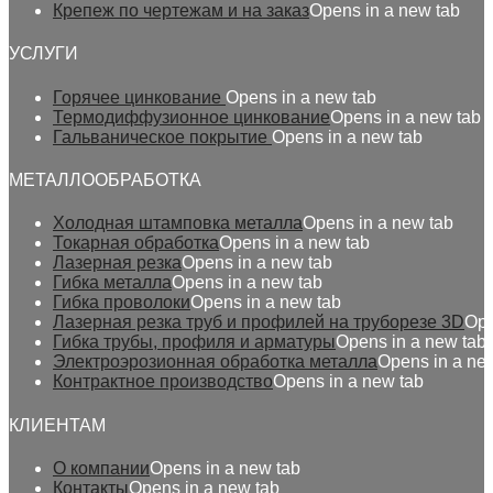
Крепеж по чертежам и на заказ
Opens in a new tab
УСЛУГИ
Горячее цинкование
Opens in a new tab
Термодиффузионное цинкование
Opens in a new tab
Гальваническое покрытие
Opens in a new tab
МЕТАЛЛООБРАБОТКА
Холодная штамповка металла
Opens in a new tab
Токарная обработка
Opens in a new tab
Лазерная резка
Opens in a new tab
Гибка металла
Opens in a new tab
Гибка проволоки
Opens in a new tab
Лазерная резка труб и профилей на труборезе 3D
Ope
Гибка трубы, профиля и арматуры
Opens in a new tab
Электроэрозионная обработка металла
Opens in a ne
Контрактное производство
Opens in a new tab
КЛИЕНТАМ
О компании
Opens in a new tab
Контакты
Opens in a new tab