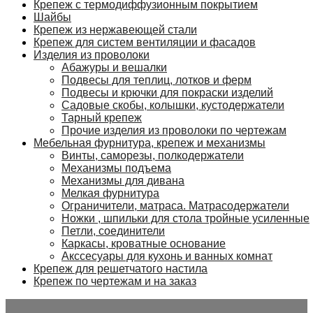
Крепеж с термодиффузионным покрытием
Шайбы
Крепеж из нержавеющей стали
Крепеж для систем вентиляции и фасадов
Изделия из проволоки
Абажуры и вешалки
Подвесы для теплиц, лотков и ферм
Подвесы и крючки для покраски изделий
Садовые скобы, колышки, кустодержатели
Тарный крепеж
Прочие изделия из проволоки по чертежам
Мебельная фурнитура, крепеж и механизмы
Винты, саморезы, полкодержатели
Механизмы подъема
Механизмы для дивана
Мелкая фурнитура
Ограничители, матраса. Матрасодержатели
Ножки , шпильки для стола тройные усиленные
Петли, соединители
Каркасы, кроватные основание
Акссесуары для кухонь и ванных комнат
Крепеж для решетчатого настила
Крепеж по чертежам и на заказ