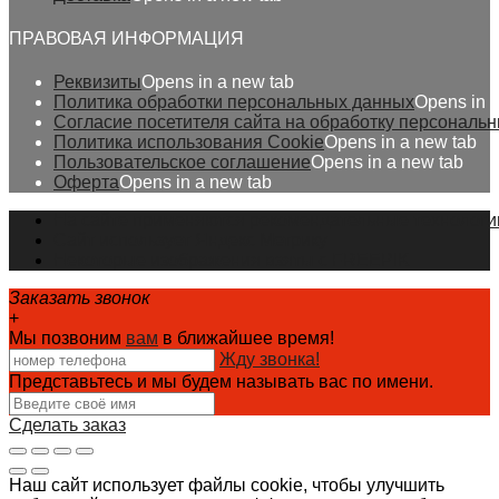
ПРАВОВАЯ ИНФОРМАЦИЯ
Реквизиты
Opens in a new tab
Политика обработки персональных данных
Opens in 
Согласие посетителя сайта на обработку персональ
Политика использования Cookie
Opens in a new tab
Пользовательское соглашение
Opens in a new tab
Оферта
Opens in a new tab
На сайте применяются рекомендательные технологи
Сайт использует Яндекс Метрику
Некоторые изображения взяты с FREEPIK
Заказать звонок
+
Мы позвоним
вам
в ближайшее время!
Жду звонка!
Представьтесь и мы будем называть вас по имени.
Сделать заказ
Наш сайт использует файлы cookie, чтобы улучшить