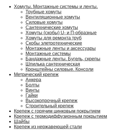
Хомуты. Монтажные системы и ленты.
Трубные хомуты
Вентиляционные хомуты
Силовые хомуты
Сантехнические хомуты
Хомуты (скобы) U- и П-образные
Хомуты для ремонта труб
Скобы элетротехнические
Монтажные ленты и аксессуары
Монтажные системы
Бандажные ленты. Бугель, скрепы
Шпилька сантехническая
Кронштейны силовые. Консоли
Метрический крепеж
Анкера
Болты
Винты
Гайки
Высокопрочный крепеж
Строительный крепеж
Крепеж с горячим цинковым покрытием
Крепеж с термодиффузионным покрытием
Шайбы
Крепеж из нержавеющей стали