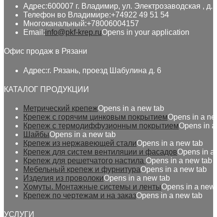
Адрес:
600007 г. Владимир, ул. Электрозаводская , д. 
Телефон во Владимире:
+74922 49 51 54
Многоканальный:
+78006004157
Email:
info@pkf-krep.ru
Opens in your application
Офис продаж в Рязани
Адрес:
г. Рязань, проезд Шабулина д. 6
КАТАЛОГ ПРОДУКЦИИ
Метрический крепеж
Opens in a new tab
Крепеж с горячим цинковым покрытием
Opens in a ne
Крепеж с термодиффузионным покрытием
Opens in a
Шайбы
Opens in a new tab
Крепеж из нержавеющей стали
Opens in a new tab
Крепеж для систем вентиляции и фасадов
Opens in a
Крепеж для решетчатого настила
Opens in a new tab
Мебельный крепеж и фурнитура
Opens in a new tab
Изделия из проволоки
Opens in a new tab
Хомуты. Монтажные системы и ленты
Opens in a new 
Крепеж по чертежам и на заказ
Opens in a new tab
УСЛУГИ