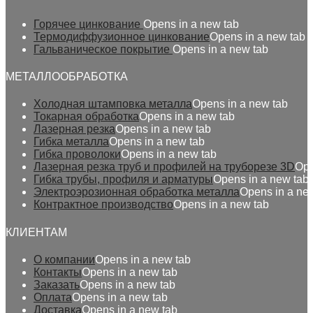
Горячее цинкование
Opens in a new tab
Термодиффузионное цинкование
Opens in a new tab
Гальваническое покрытие
Opens in a new tab
МЕТАЛЛООБРАБОТКА
Холодная штамповка металла
Opens in a new tab
Токарная обработка
Opens in a new tab
Лазерная резка
Opens in a new tab
Гибка металла
Opens in a new tab
Гибка проволоки
Opens in a new tab
Лазерная резка труб и профилей на труборезе 3D
Ope
Гибка трубы, профиля и арматуры
Opens in a new tab
Электроэрозионная обработка металла
Opens in a ne
Контрактное производство
Opens in a new tab
КЛИЕНТАМ
О компании
Opens in a new tab
Контакты
Opens in a new tab
Заказать
Opens in a new tab
Оплата
Opens in a new tab
Доставка
Opens in a new tab