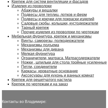
Крепеж для систем вентиляции и фасадов
Изделия из проволоки
Абажуры и вешалки
Подвесы для теплиц, лотков и ферм
Подвесы и крючки для покраски изделий
Садовые скобы, колышки, кустодержатели
Тарный крепеж
Прочие изделия из проволоки по чертежам
Мебельная фурнитура, крепеж и механизмы
Винты, саморезы, полкодержатели
Механизмы подъема
Механизмы для дивана
Мелкая фурнитура
Ограничители, матраса. Матрасодержатели
Ножки , шпильки для стола тройные усиленные
Петли, соединители
Каркасы, кроватные основание
Акссесуары для кухонь и ванных комнат
Крепеж для решетчатого настила
Крепеж по чертежам и на заказ
Контакты во Владимире: