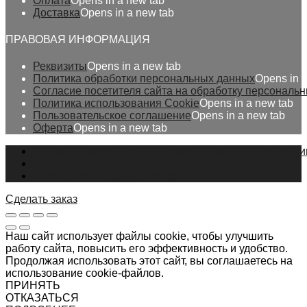
Оплата
Opens in a new tab
Доставка
Opens in a new tab
ПРАВОВАЯ ИНФОРМАЦИЯ
Реквизиты
Opens in a new tab
Политика обработки персональных данных
Opens in 
Согласие посетителя сайта на обработку персональ
Политика использования Cookie
Opens in a new tab
Пользовательское соглашение
Opens in a new tab
Оферта
Opens in a new tab
На сайте применяются рекомендательные технологи
Сайт использует Яндекс Метрику
Некоторые изображения взяты с FREEPIK
Сделать заказ
Наш сайт использует файлы cookie, чтобы улучшить
работу сайта, повысить его эффективность и удобство.
Продолжая использовать этот сайт, вы соглашаетесь на
использование cookie-файлов.
ПРИНЯТЬ
ОТКАЗАТЬСЯ