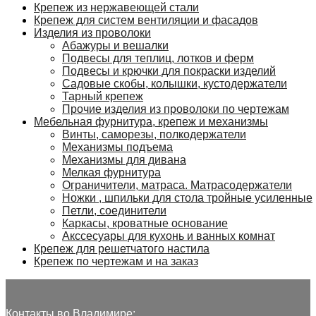
Крепеж из нержавеющей стали
Крепеж для систем вентиляции и фасадов
Изделия из проволоки
Абажуры и вешалки
Подвесы для теплиц, лотков и ферм
Подвесы и крючки для покраски изделий
Садовые скобы, колышки, кустодержатели
Тарный крепеж
Прочие изделия из проволоки по чертежам
Мебельная фурнитура, крепеж и механизмы
Винты, саморезы, полкодержатели
Механизмы подъема
Механизмы для дивана
Мелкая фурнитура
Ограничители, матраса. Матрасодержатели
Ножки , шпильки для стола тройные усиленные
Петли, соединители
Каркасы, кроватные основание
Акссесуары для кухонь и ванных комнат
Крепеж для решетчатого настила
Крепеж по чертежам и на заказ
Контакты во Владимире: