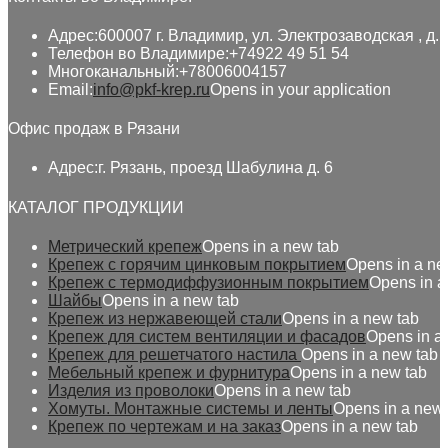
Адрес:
600007 г. Владимир, ул. Электрозаводская , д. 
Телефон во Владимире:
+74922 49 51 54
Многоканальный:
+78006004157
Email:
info@pkf-krep.ru
Opens in your application
Офис продаж в Рязани
Адрес:
г. Рязань, проезд Шабулина д. 6
КАТАЛОГ ПРОДУКЦИИ
Метрический крепеж
Opens in a new tab
Крепеж с горячим цинковым покрытием
Opens in a ne
Крепеж с термодиффузионным покрытием
Opens in a
Шайбы
Opens in a new tab
Крепеж из нержавеющей стали
Opens in a new tab
Крепеж для систем вентиляции и фасадов
Opens in a
Крепеж для решетчатого настила
Opens in a new tab
Мебельный крепеж и фурнитура
Opens in a new tab
Изделия из проволоки
Opens in a new tab
Хомуты. Монтажные системы и ленты
Opens in a new 
Крепеж по чертежам и на заказ
Opens in a new tab