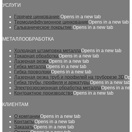
УСЛУГИ
Горячее цинкование
Opens in a new tab
Термодиффузионное цинкование
Opens in a new tab
Гальваническое покрытие
Opens in a new tab
МЕТАЛЛООБРАБОТКА
Холодная штамповка металла
Opens in a new tab
Токарная обработка
Opens in a new tab
Лазерная резка
Opens in a new tab
Гибка металла
Opens in a new tab
Гибка проволоки
Opens in a new tab
Лазерная резка труб и профилей на труборезе 3D
Ope
Гибка трубы, профиля и арматуры
Opens in a new tab
Электроэрозионная обработка металла
Opens in a ne
Контрактное производство
Opens in a new tab
КЛИЕНТАМ
О компании
Opens in a new tab
Контакты
Opens in a new tab
Заказать
Opens in a new tab