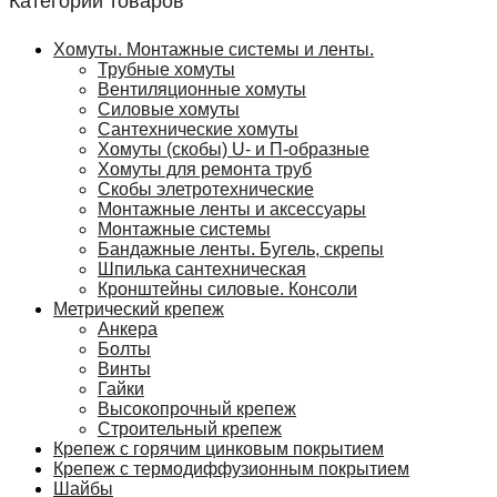
Категории товаров
Хомуты. Монтажные системы и ленты.
Трубные хомуты
Вентиляционные хомуты
Силовые хомуты
Сантехнические хомуты
Хомуты (скобы) U- и П-образные
Хомуты для ремонта труб
Скобы элетротехнические
Монтажные ленты и аксессуары
Монтажные системы
Бандажные ленты. Бугель, скрепы
Шпилька сантехническая
Кронштейны силовые. Консоли
Метрический крепеж
Анкера
Болты
Винты
Гайки
Высокопрочный крепеж
Строительный крепеж
Крепеж с горячим цинковым покрытием
Крепеж с термодиффузионным покрытием
Шайбы